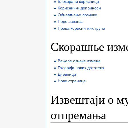
Блокирани корисници
Кориснички доприноси
Обнављање лозинке
Подешавања
Права корисничких група
Скорашње изме
Важеће ознаке измена
Галерија нових датотека
Дневници
Нове странице
Извештаји о м
отпремања