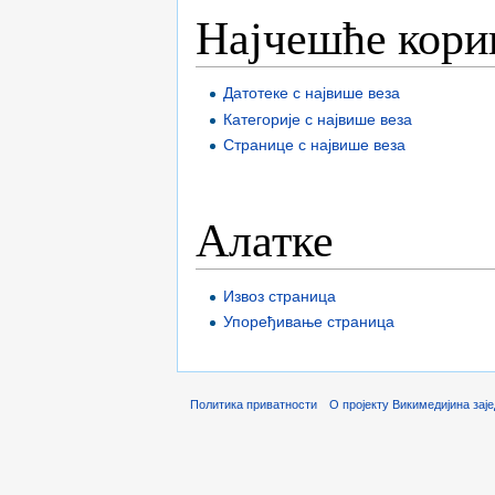
Најчешће кори
Датотеке с највише веза
Категорије с највише веза
Странице с највише веза
Алатке
Извоз страница
Упоређивање страница
Политика приватности
О пројекту Викимедијина зај