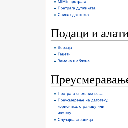
MIME претрага
Претрага дупликата
Списак датотека
Подаци и алат
Верзија
Гаџети
Замена шаблона
Преусмеравање
Претрага спољних веза
Преусмерење на датотеку,
корисника, страницу или
измену
Случајна страница