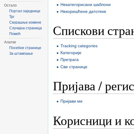
Некатегорисани шаблони
Остало
Портал заједнице
Некоришћене датотеке
Трг
Скорашње измене
Спискови стра
Случајна страница
Помоћ
Алатке
Tracking categories
Посебне странице
Категоријe
За штампање
Претрага
Све странице
Пријава / реги
Пријави ме
Корисници и к