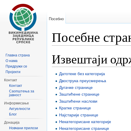
Посебно
Посебне стра
Иди на:
навигацију
,
претрагу
Извештаји од
Главна страна
О нама
Придружи се
Пројекти
Датотеке без категорија
Контакт
Двострука преусмерења
Контакт
Дугачке странице
Саопштења за
Заштићене странице
јавност
Заштићени наслови
Информисање
Кратке странице
Актуелности
Блог
Најстарије странице
Некатегорисане категорије
Донација
Новчани прилози
Некатегорисане странице