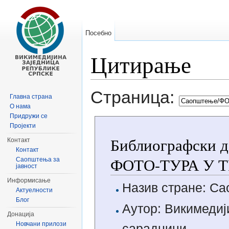
Посебно
Цитирање
Иди на:
навигацију
,
претрагу
Страница:
Главна страна
О нама
Придружи се
Пројекти
Библиографски д
Контакт
Контакт
ФОТО-ТУРА У 
Саопштења за
јавност
Информисање
Назив стране: 
Актуелности
Блог
Аутор: Викимедиј
Донација
Новчани прилози
сарадници