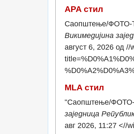
APA стил
Саопштење/ФОТО-ТУ
Викимедијина заје
август 6, 2026 од //
title=%D0%A1%
%D0%A2%D0%A3%
MLA стил
"Саопштење/ФОТО
заједница Републи
авг 2026, 11:27 <//w