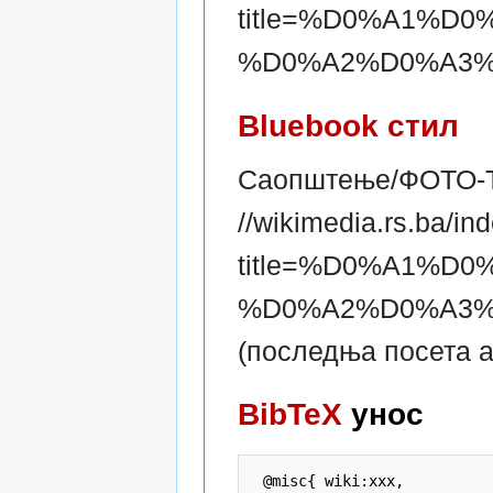
title=%D0%A1%
%D0%A2%D0%A3%
Bluebook стил
Саопштење/ФОТО-
//wikimedia.rs.ba/in
title=%D0%A1%
%D0%A2%D0%A3%
(последња посета ав
BibTeX
унос
 @misc{ wiki:xxx,
