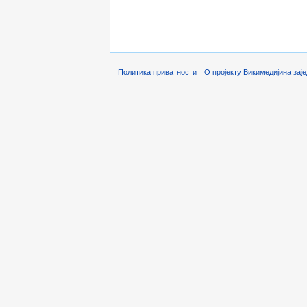
Политика приватности
О пројекту Викимедијина зај