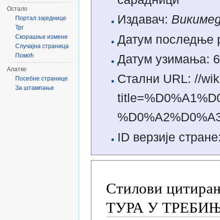
Остало
Издавач:
Викимед
Портал заједнице
Трг
Датум последње р
Скорашње измене
Случајна страница
Помоћ
Датум узимања: 6
Алатке
Стални URL: //wik
Посебне странице
За штампање
title=%D0%A1
%D0%A2%D0%A3
ID верзије стране
Стилови цитира
ТУРА У ТРЕБИ