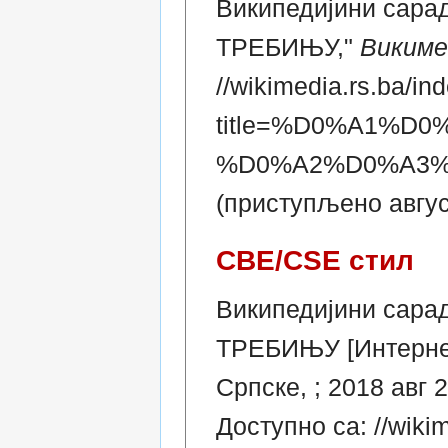
Википедијини сар
ТРЕБИЊУ,"
Викиме
//wikimedia.rs.ba/in
title=%D0%A1%
%D0%A2%D0%A3%
(приступљено август
CBE/CSE стил
Википедијини сар
ТРЕБИЊУ [Интернет
Српске, ; 2018 авг 
Доступно са: //wiki