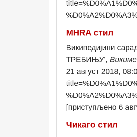
title=%D0%A1%
%D0%A2%D0%A3%
MHRA стил
Википедијини сара
ТРЕБИЊУ',
Викиме
21 август 2018, 08:
title=%D0%A1%
%D0%A2%D0%A3%
[приступљено 6 авг
Чикаго стил