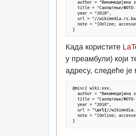
   author = "Викимедијина з
   title = "Саопштење/ФОТО-
   year = "2018",

   url = "//wikimedia.rs.ba
   note = "[Online; accesse
Када користите
LaT
у преамбули) који 
адресу, следеће је
 @misc{ wiki:xxx,

   author = "Викимедијина з
   title = "Саопштење/ФОТО-
   year = "2018",

   url = "
\url{
//wikimedia.
   note = "[Online; accesse