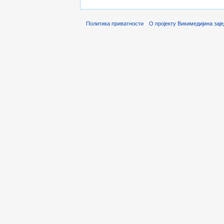
Политика приватности
О пројекту Викимедијина зај