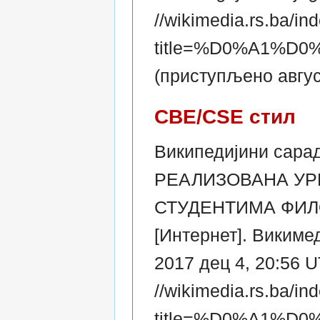
//wikimedia.rs.ba/in
title=%D0%A1%
(приступљено авгус
CBE/CSE стил
Википедијини сар
РЕАЛИЗОВАНА УР
СТУДЕНТИМА ФИЛ
[Интернет]. Викиме
2017 дец 4, 20:56 U
//wikimedia.rs.ba/in
title=%D0%A1%