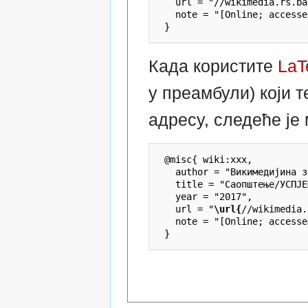
   url = "//wikimedia.rs.ba
   note = "[Online; accesse
Када користите
LaT
у преамбули) који 
адресу, следеће је
 @misc{ wiki:xxx,

   author = "Викимедијина з
   title = "Саопштење/УСПЈЕ
   year = "2017",

   url = "
\url{
//wikimedia.
   note = "[Online; accesse