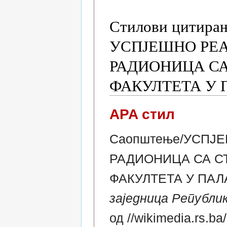
Стилови цитирањ
УСПЈЕШНО РЕ
РАДИОНИЦА С
ФАКУЛТЕТА У
APA стил
Саопштење/УСПЈ
РАДИОНИЦА СА С
ФАКУЛТЕТА У ПАЛАМ
заједница Републи
од //wikimedia.rs.ba