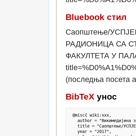
Bluebook стил
Саопштење/УСПЈ
РАДИОНИЦА СА С
ФАКУЛТЕТА У ПАЛАМА
title=%D0%A1%
(последња посета ав
BibTeX
унос
 @misc{ wiki:xxx,

   author = "Викимедијина з
   title = "Саопштење/УСПЈЕ
   year = "2017",
