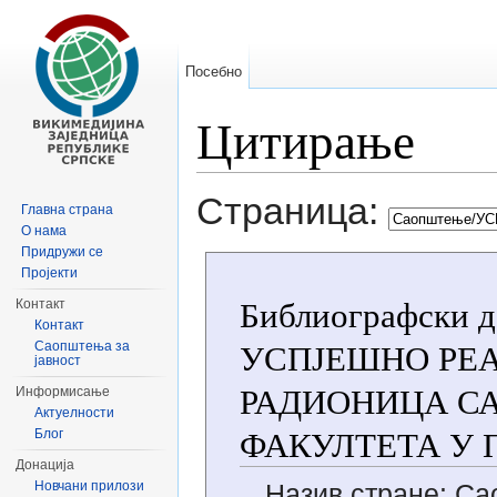
Посебно
Цитирање
Иди на:
навигацију
,
претрагу
Страница:
Главна страна
О нама
Придружи се
Пројекти
Библиографски д
Контакт
Контакт
УСПЈЕШНО РЕ
Саопштења за
јавност
РАДИОНИЦА С
Информисање
Актуелности
ФАКУЛТЕТА У
Блог
Донација
Новчани прилози
Назив стране: 