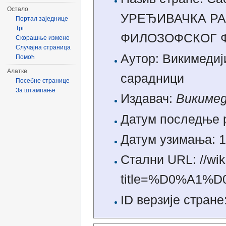
Остало
УРЕЂИВАЧКА Р
Портал заједнице
Трг
ФИЛОЗОФСКОГ Ф
Скорашње измене
Случајна страница
Аутор: Викимедиј
Помоћ
Алатке
сарадници
Посебне странице
За штампање
Издавач:
Викимед
Датум последње р
Датум узимања: 1
Стални URL: //wik
title=%D0%A1
ID верзије стране