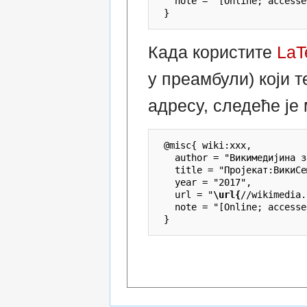
   note = "[Online; accesse
Када користите
LaT
у преамбули) који 
адресу, следеће је
 @misc{ wiki:xxx,

   author = "Викимедијина з
   title = "Пројекат:ВикиСе
   year = "2017",

   url = "
\url{
//wikimedia.
   note = "[Online; accesse