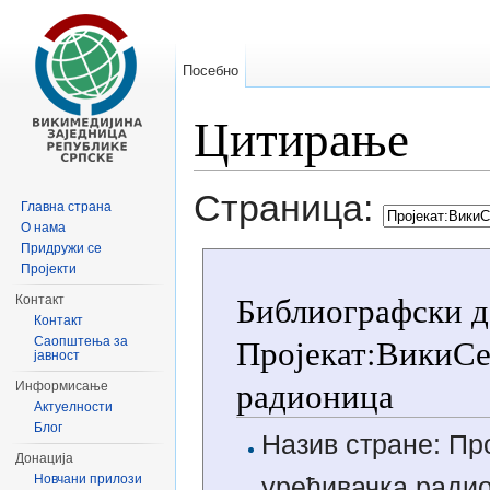
Посебно
Цитирање
Иди на:
навигацију
,
претрагу
Страница:
Главна страна
О нама
Придружи се
Пројекти
Библиографски д
Контакт
Контакт
Пројекат:ВикиСе
Саопштења за
јавност
радионица
Информисање
Актуелности
Блог
Назив стране: Пр
Донација
Новчани прилози
уређивачка ради