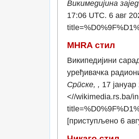
Викимедијина заје
17:06 UTC. 6 авг 20
title=%D0%9F%
MHRA стил
Википедијини сарад
уређивачка радион
Српске, ,
17 јануар 
<//wikimedia.rs.ba/i
title=%D0%9F%
[приступљено 6 авг
Чикаго стил