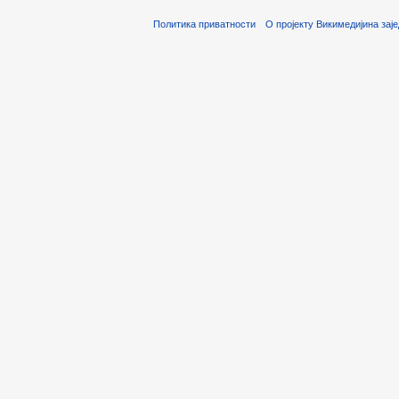
Политика приватности
О пројекту Викимедијина зај