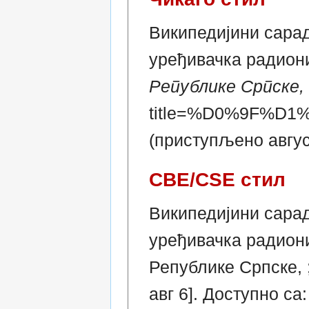
Википедијини сарад
уређивачка радион
Републике Српске, 
title=%D0%9F%
(приступљено август
CBE/CSE стил
Википедијини сара
уређивачка радиони
Републике Српске, 
авг 6]. Доступно са: