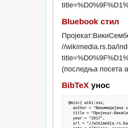
title=%D0%9F%
Bluebook стил
Пројекат:ВикиСемб
//wikimedia.rs.ba/in
title=%D0%9F%
(последња посета ав
BibTeX
унос
 @misc{ wiki:xxx,

   author = "Викимедијина з
   title = "Пројекат:ВикиСе
   year = "2017",

   url = "//wikimedia.rs.ba