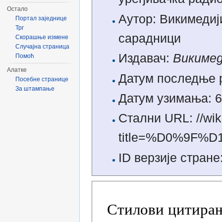
Остало
Аутор: Викимедиј
Портал заједнице
Трг
сарадници
Скорашње измене
Случајна страница
Издавач:
Викимед
Помоћ
Алатке
Датум последње р
Посебне странице
За штампање
Датум узимања: 6
Стални URL: //wik
title=%D0%9F
ID верзије стране
Стилови цитирањ