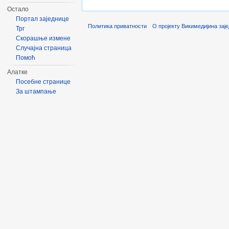
Остало
Портал заједнице
Политика приватности
О пројекту Викимедијина зај
Трг
Скорашње измене
Случајна страница
Помоћ
Алатке
Посебне странице
За штампање