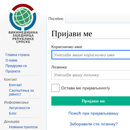
Посебно
Пријави ме
Иди на:
навигацију
,
претрагу
Корисничко име
Главна страна
О нама
Придружи се
Лозинка
Пројекти
Контакт
Контакт
Остави ме пријављеног/у
Саопштења за
јавност
Информисање
Актуелности
Помоћ при пријављивању
Блог
Донација
Заборавили сте лозинку?
Новчани прилози