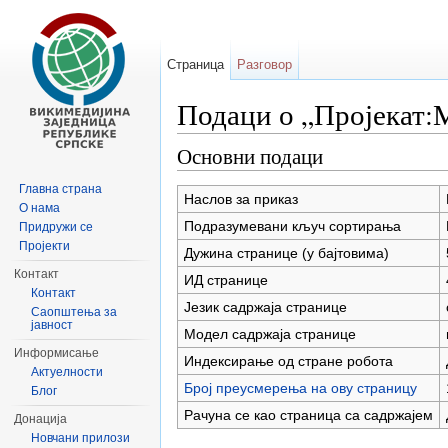
Страница
Разговор
Подаци о „Пројекат:М
Иди на:
навигацију
,
претрагу
Основни подаци
Главна страна
Наслов за приказ
О нама
Подразумевани кључ сортирања
Придружи се
Пројекти
Дужина странице (у бајтовима)
Контакт
ИД странице
Контакт
Језик садржаја странице
Саопштења за
јавност
Модел садржаја странице
Информисање
Индексирање од стране робота
Актуелности
Број преусмерења на ову страницу
Блог
Рачуна се као страница са садржајем
Донација
Новчани прилози