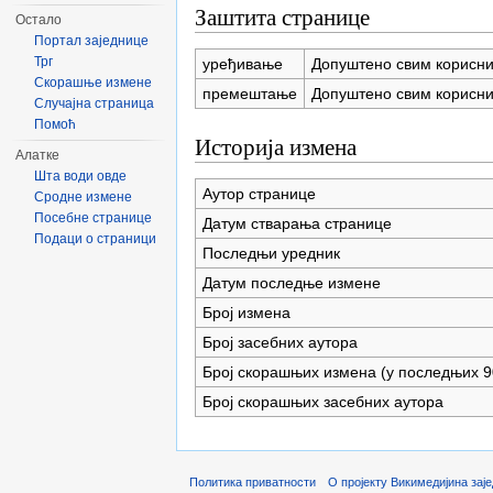
Заштита странице
Остало
Портал заједнице
Трг
уређивање
Допуштено свим корисн
Скорашње измене
премештање
Допуштено свим корисн
Случајна страница
Помоћ
Историја измена
Алатке
Шта води овде
Аутор странице
Сродне измене
Посебне странице
Датум стварања странице
Подаци о страници
Последњи уредник
Датум последње измене
Број измена
Број засебних аутора
Број скорашњих измена (у последњих 9
Број скорашњих засебних аутора
Политика приватности
О пројекту Викимедијина зај