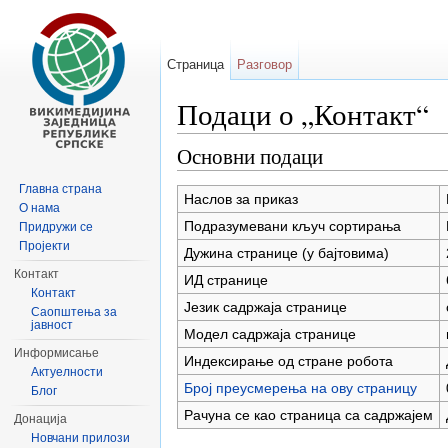
Страница
Разговор
Подаци о „Контакт“
Иди на:
навигацију
,
претрагу
Основни подаци
Главна страна
Наслов за приказ
О нама
Подразумевани кључ сортирања
Придружи се
Пројекти
Дужина странице (у бајтовима)
Контакт
ИД странице
Контакт
Језик садржаја странице
Саопштења за
јавност
Модел садржаја странице
Информисање
Индексирање од стране робота
Актуелности
Број преусмерења на ову страницу
Блог
Рачуна се као страница са садржајем
Донација
Новчани прилози