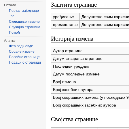
Заштита странице
Остало
Портал заједнице
Трг
уређивање
Допуштено свим корисн
Скорашње измене
премештање
Допуштено свим корисн
Случајна страница
Помоћ
Историја измена
Алатке
Шта води овде
Аутор странице
Сродне измене
Посебне странице
Датум стварања странице
Подаци о страници
Последњи уредник
Датум последње измене
Број измена
Број засебних аутора
Број скорашњих измена (у последњих 9
Број скорашњих засебних аутора
Својства странице