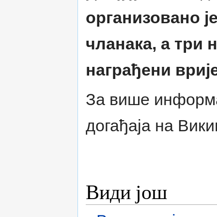
организовано ј
чланака, а три 
награђени вриј
За више информа
догађаја на Вик
Види још