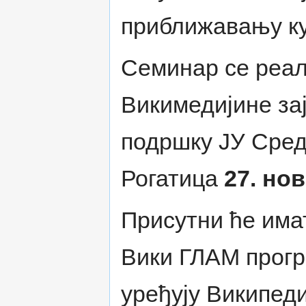
приближавању ку
Семинар се реал
Викимедијине за
подршку ЈУ Сред
Рогатица
27. но
Присутни ће имат
Вики ГЛАМ прогр
уређују Википеди