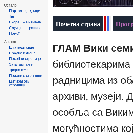
Остало
Портал заједнице
Трг
Почетна страна
Прог
!
!
!
Скорашње измене
Случајна страница
Помоћ
Алатке
ГЛАМ Вики сем
Шта води овде
Сродне измене
Посебне странице
библиотекарима 
За штампање
Трајна веза
Подаци о страници
радницима из обл
Цитирај ову
страницу
архиви, музеји. 
особља са Вики
могућностима кој