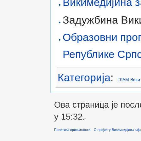
Викимедијина з
Задужбина Вик
Образовни прог
Републике Срп
Категорија
:
ГЛАМ Вики
Ова страница је пос
у 15:32.
Политика приватности
О пројекту Викимедијина зај