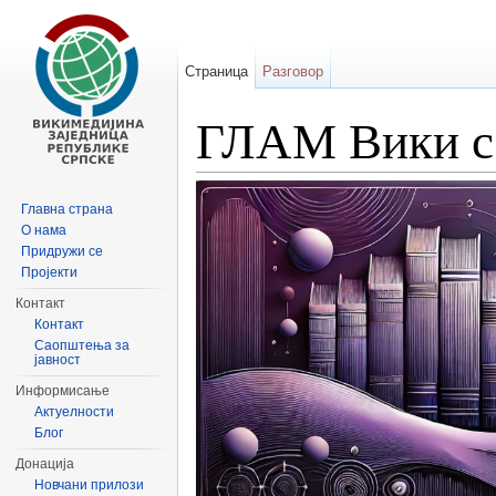
Страница
Разговор
ГЛАМ Вики с
Иди на:
навигацију
,
претрагу
Главна страна
О нама
Придружи се
Пројекти
Контакт
Контакт
Саопштења за
јавност
Информисање
Актуелности
Блог
Донација
Новчани прилози